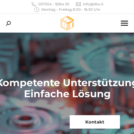
037204 - 9284 30
info@dtw.li
Montag – Freitag 8.00 - 16.30 Uhr
Search:
Kompetente Unterstützun
Einfache Lösung
Kontakt