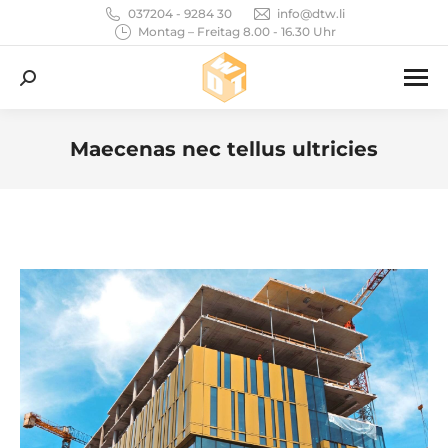
037204 - 9284 30
info@dtw.li
Montag – Freitag 8.00 - 16.30 Uhr
Search:
Maecenas nec tellus ultricies
Sie befinden sich hier: