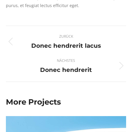
purus, et feugiat lectus efficitur eget.
Project
ZURÜCK
navigation
Donec hendrerit lacus
Previous
project:
NÄCHSTES
Donec hendrerit
Next
project:
More Projects